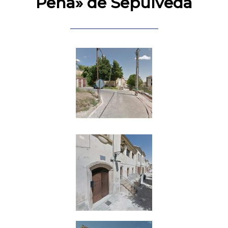
Peña» de Sepúlveda