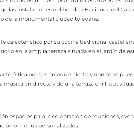
ial situado en un hermoso jardín lleno de flores, ár
coge las instalaciones del hotel La Hacienda del Car
ico de la monumental ciudad toledana.
te característico por su cocina tradicional castellan
rior o en la amplia terraza situada en el jardín de 
terística por sus arcos de piedra y donde se puede 
 música en directo y de una terraza chill- out situa
ién espacios para la celebración de reuniones, even
ación o menús personalizados.